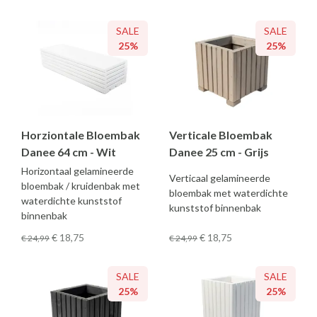
SALE
SALE
25%
25%
Horziontale Bloembak
Verticale Bloembak
Danee 64 cm - Wit
Danee 25 cm - Grijs
Horizontaal gelamineerde
Verticaal gelamineerde
bloembak / kruidenbak met
bloembak met waterdichte
waterdichte kunststof
kunststof binnenbak
binnenbak
€ 18
,75
€ 18
,75
€ 24
,99
€ 24
,99
SALE
SALE
25%
25%