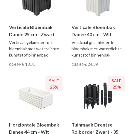
Verticale Bloembak
Verticale Bloembak
Danee 25 cm - Zwart
Danee 40 cm - Wit
Verticaal gelamineerde
Verticaal gelamineerde
bloembak met waterdichte
bloembak met waterdichte
kunststof binnenbak
kunststof binnenbak
€ 18
,75
€ 24
,39
€ 24
,99
€ 32
,50
SALE
SALE
25%
25%
Horziontale Bloembak
Tuinmaak Drentse
Danee 44 cm - Wit
Rolborder Zwart - 35