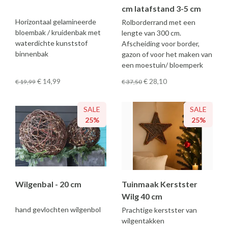
cm latafstand 3-5 cm
Horizontaal gelamineerde
Rolborderrand met een
bloembak / kruidenbak met
lengte van 300 cm.
waterdichte kunststof
Afscheiding voor border,
binnenbak
gazon of voor het maken van
een moestuin/ bloemperk
€ 14
,99
€ 28
,10
€ 19
,99
€ 37
,50
SALE
SALE
25%
25%
Wilgenbal - 20 cm
Tuinmaak Kerstster
Wilg 40 cm
hand gevlochten wilgenbol
Prachtige kerstster van
wilgentakken