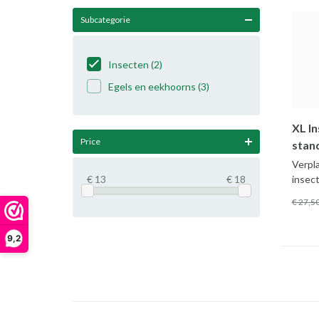
Subcategorie
Insecten
(2)
Egels en eekhoorns
(3)
XL I
Price
stan
Verpl
insec
€ 13
€ 18
€ 27
,5
9,2