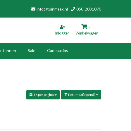
info@tuinmaak.nl
050-2081070
-
Inloggen
Winkelwagen
ntonnen
Sale
Cadeautips
inkelwagen
Uw winkelwagen is leeg.
16 per pagina
Datum (aflopend)
Vul hem met producten.