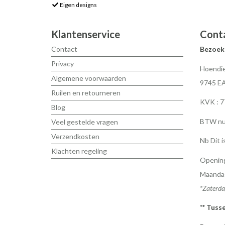
Eigen designs
Klantenservice
Cont
Contact
Bezoek
Privacy
Hoendie
Algemene voorwaarden
9745 E
Ruilen en retourneren
KVK : 
Blog
BTW nu
Veel gestelde vragen
Verzendkosten
Nb Dit i
Klachten regeling
Opening
Maandag
*Zaterda
** Tuss