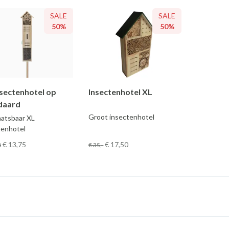
SALE
SALE
50%
50%
nsectenhotel op
Insectenhotel XL
daard
Groot insectenhotel
aatsbaar XL
tenhotel
€ 13
,75
€ 17
,50
0
€ 35
,-