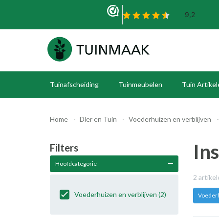
Tuinafscheiding
Tuinmeubelen
Tuin Artike
Home
Dier en Tuin
Voederhuizen en verblijven
In
Filters
Hoofdcategorie
2 artike
Voederhuizen en verblijven
(2)
Voederh