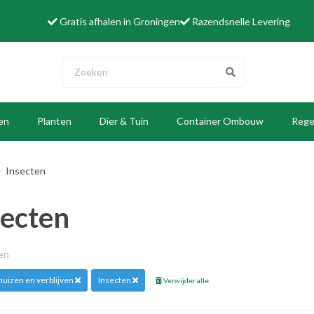
Gratis afhalen in Groningen
Razendsnelle Levering
len
Planten
Dier & Tuin
Container Ombouw
Rege
W
Insecten
secten
len
uizen en verblijven
Insecten
Verwijder alle