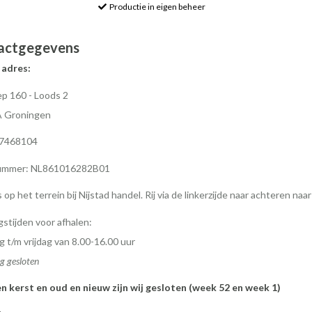
Productie in eigen beheer
actgegevens
 adres:
p 160 - Loods 2
A Groningen
77468104
mmer: NL861016282B01
s op het terrein bij Nijstad handel. Rij via de linkerzijde naar achteren naa
stijden voor afhalen:
 t/m vrijdag van 8.00-16.00 uur
g gesloten
en kerst en oud en nieuw zijn wij gesloten (week 52 en week 1)