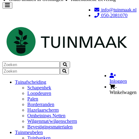
Toggle
info@tuinmaak.nl
navigation
050-2081070
Inloggen
Tuinafscheiding
-
Schapenhek
Winkelwagen
Loopdeuren
Palen
Borderranden
Hazelaarscherm
Omheinings Netten
Wilgenmat/wilgenscherm
Bevestigingsmaterialen
Tuinmeubelen
Tuinbanken