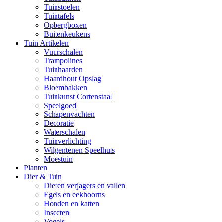
Tuinstoelen
Tuintafels
Opbergboxen
Buitenkeukens
Tuin Artikelen
Vuurschalen
Trampolines
Tuinhaarden
Haardhout Opslag
Bloembakken
Tuinkunst Cortenstaal
Speelgoed
Schapenvachten
Decoratie
Waterschalen
Tuinverlichting
Wilgentenen Speelhuis
Moestuin
Planten
Dier & Tuin
Dieren verjagers en vallen
Egels en eekhoorns
Honden en katten
Insecten
Vogels