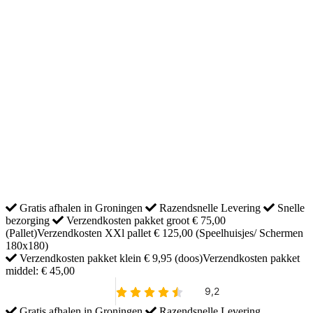
Tuinverlichting
Wilgentenen Speelhuis
Moestuin
Planten
Dier & Tuin
Dieren verjagers en vallen
Egels en eekhoorns
Honden en katten
Insecten
Vogels
Container Ombouw
Regentonnen
Sale
Cadeautips
Kerst
Gratis afhalen in Groningen
Razendsnelle Levering
Snelle
bezorging
Verzendkosten pakket groot € 75,00
(Pallet)Verzendkosten XXl pallet € 125,00 (Speelhuisjes/ Schermen
180x180)
Verzendkosten pakket klein € 9,95 (doos)Verzendkosten pakket
middel: € 45,00
Gratis afhalen in Groningen
Razendsnelle Levering