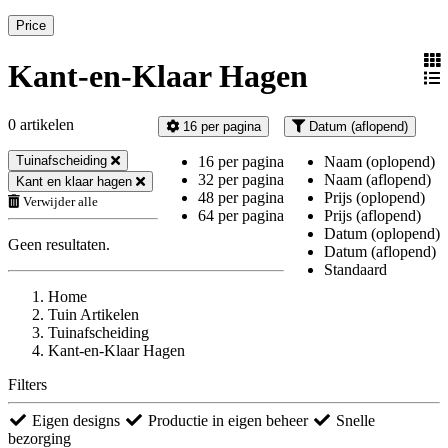
Price
Kant-en-Klaar Hagen
0 artikelen
16 per pagina
Datum (aflopend)
Tuinafscheiding
16 per pagina
Naam (oplopend)
32 per pagina
Naam (aflopend)
Kant en klaar hagen
48 per pagina
Prijs (oplopend)
Verwijder alle
64 per pagina
Prijs (aflopend)
Datum (oplopend)
Geen resultaten.
Datum (aflopend)
Standaard
Home
Tuin Artikelen
Tuinafscheiding
Kant-en-Klaar Hagen
Filters
Eigen designs
Productie in eigen beheer
Snelle
bezorging