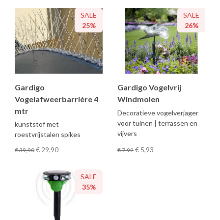
SALE
SALE
25%
26%
Gardigo
Gardigo Vogelvrij
Vogelafweerbarrière 4
Windmolen
mtr
Decoratieve vogelverjager
voor tuinen | terrassen en
kunststof met
vijvers
roestvrijstalen spikes
€ 29
,90
€ 5
,93
€ 39
,90
€ 7
,99
SALE
35%