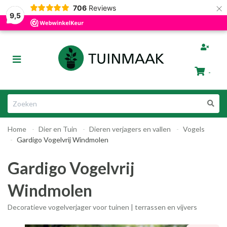
×
706
Reviews
Gratis afhalen in Groningen
Razendsnelle Levering
9,5
bmenu (Tuinafscheiding)
Toggle
ubmenu (Tuinmeubelen)
navigation
-
bmenu (Tuin Artikelen)
Winkelwagen
bmenu (Dier & Tuin)
Home
Dier en Tuin
Dieren verjagers en vallen
Vogels
Uw winkelwagen is leeg.
Gardigo Vogelvrij Windmolen
Vul hem met producten.
Gardigo Vogelvrij
Windmolen
Decoratieve vogelverjager voor tuinen | terrassen en vijvers
ubmenu (Cadeautips)