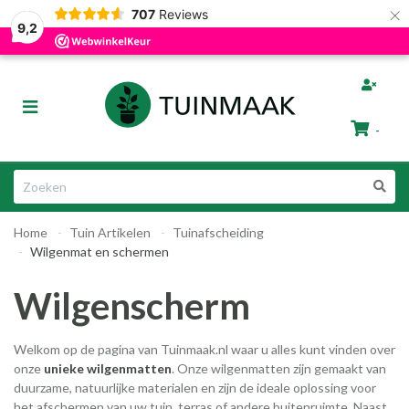
×
707
Reviews
Gratis afhalen in Groningen
Razendsnelle Levering
9,2
bmenu (Tuinafscheiding)
Toggle
ubmenu (Tuinmeubelen)
navigation
-
bmenu (Tuin Artikelen)
Winkelwagen
bmenu (Dier & Tuin)
Home
Tuin Artikelen
Tuinafscheiding
Uw winkelwagen is leeg.
Wilgenmat en schermen
Vul hem met producten.
Wilgenscherm
Welkom op de pagina van Tuinmaak.nl waar u alles kunt vinden over
onze
unieke wilgenmatten
. Onze wilgenmatten zijn gemaakt van
ubmenu (Cadeautips)
duurzame, natuurlijke materialen en zijn de ideale oplossing voor
het afschermen van uw tuin, terras of andere buitenruimte. Naast