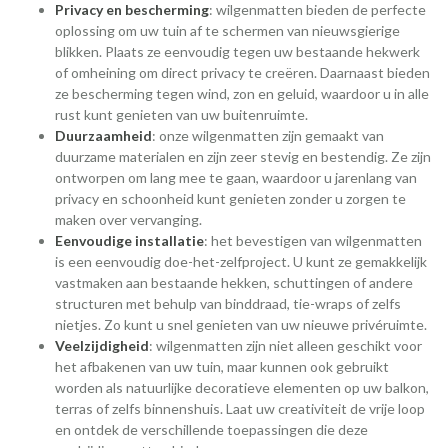
Privacy en bescherming
: wilgenmatten bieden de perfecte
oplossing om uw tuin af te schermen van nieuwsgierige
blikken. Plaats ze eenvoudig tegen uw bestaande hekwerk
of omheining om direct privacy te creëren. Daarnaast bieden
ze bescherming tegen wind, zon en geluid, waardoor u in alle
rust kunt genieten van uw buitenruimte.
Duurzaamheid
: onze wilgenmatten zijn gemaakt van
duurzame materialen en zijn zeer stevig en bestendig. Ze zijn
ontworpen om lang mee te gaan, waardoor u jarenlang van
privacy en schoonheid kunt genieten zonder u zorgen te
maken over vervanging.
Eenvoudige installatie
: het bevestigen van wilgenmatten
is een eenvoudig doe-het-zelfproject. U kunt ze gemakkelijk
vastmaken aan bestaande hekken, schuttingen of andere
structuren met behulp van binddraad, tie-wraps of zelfs
nietjes. Zo kunt u snel genieten van uw nieuwe privéruimte.
Veelzijdigheid
: wilgenmatten zijn niet alleen geschikt voor
het afbakenen van uw tuin, maar kunnen ook gebruikt
worden als natuurlijke decoratieve elementen op uw balkon,
terras of zelfs binnenshuis. Laat uw creativiteit de vrije loop
en ontdek de verschillende toepassingen die deze