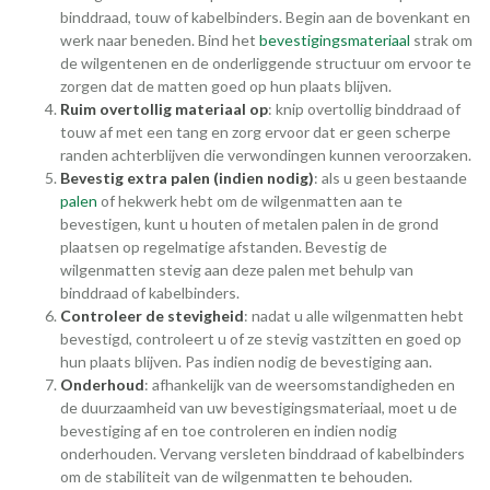
binddraad, touw of kabelbinders. Begin aan de bovenkant en
werk naar beneden. Bind het
bevestigingsmateriaal
strak om
de wilgentenen en de onderliggende structuur om ervoor te
zorgen dat de matten goed op hun plaats blijven.
Ruim overtollig materiaal op
: knip overtollig binddraad of
touw af met een tang en zorg ervoor dat er geen scherpe
randen achterblijven die verwondingen kunnen veroorzaken.
Bevestig extra palen (indien nodig)
: als u geen bestaande
palen
of hekwerk hebt om de wilgenmatten aan te
bevestigen, kunt u houten of metalen palen in de grond
plaatsen op regelmatige afstanden. Bevestig de
wilgenmatten stevig aan deze palen met behulp van
binddraad of kabelbinders.
Controleer de stevigheid
: nadat u alle wilgenmatten hebt
bevestigd, controleert u of ze stevig vastzitten en goed op
hun plaats blijven. Pas indien nodig de bevestiging aan.
Onderhoud
: afhankelijk van de weersomstandigheden en
de duurzaamheid van uw bevestigingsmateriaal, moet u de
bevestiging af en toe controleren en indien nodig
onderhouden. Vervang versleten binddraad of kabelbinders
om de stabiliteit van de wilgenmatten te behouden.