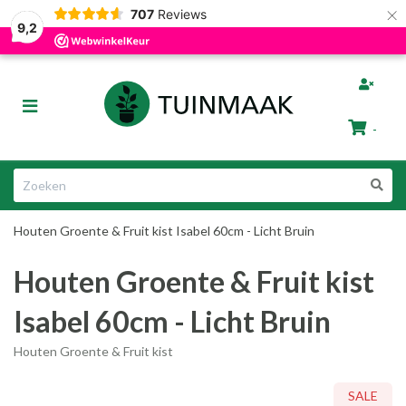
×
707
Reviews
Gratis afhalen in Groningen
Razendsnelle Levering
9,2
bmenu (Tuinafscheiding)
Toggle
ubmenu (Tuinmeubelen)
navigation
-
bmenu (Tuin Artikelen)
Winkelwagen
bmenu (Dier & Tuin)
Houten Groente & Fruit kist Isabel 60cm - Licht Bruin
Uw winkelwagen is leeg.
Houten Groente & Fruit kist
Vul hem met producten.
Isabel 60cm - Licht Bruin
Houten Groente & Fruit kist
ubmenu (Cadeautips)
SALE
SALE
SALE
SALE