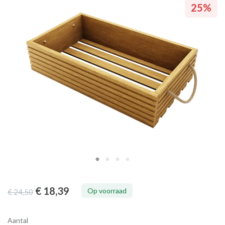
25%
25%
25%
25%
€ 18
,39
Op voorraad
€ 24
,50
Aantal