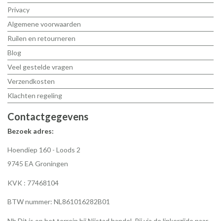
Privacy
Algemene voorwaarden
Ruilen en retourneren
Blog
Veel gestelde vragen
Verzendkosten
Klachten regeling
Contactgegevens
Bezoek adres:
Hoendiep 160 - Loods 2
9745 EA Groningen
KVK : 77468104
BTW nummer: NL861016282B01
Nb Dit is op het terrein bij Nijstad handel. Rij via de linkerzijde naar