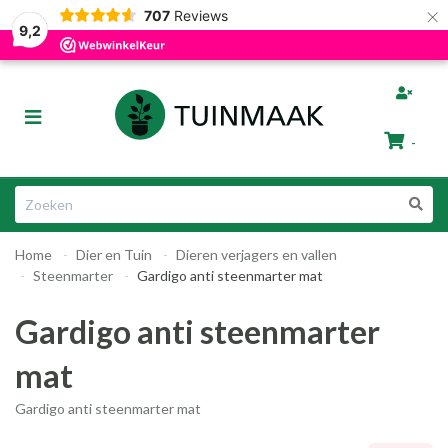
×
707
Reviews
Gratis afhalen in Groningen
Razendsnelle Levering
9,2
bmenu (Tuinafscheiding)
Toggle
ubmenu (Tuinmeubelen)
navigation
-
bmenu (Tuin Artikelen)
Winkelwagen
bmenu (Dier & Tuin)
Home
Dier en Tuin
Dieren verjagers en vallen
Uw winkelwagen is leeg.
Steenmarter
Gardigo anti steenmarter mat
Vul hem met producten.
Gardigo anti steenmarter
mat
Gardigo anti steenmarter mat
ubmenu (Cadeautips)