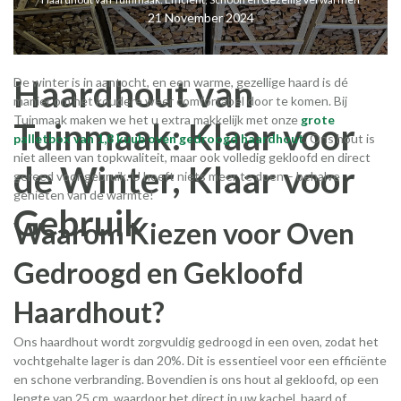
21 November 2024
Haardhout van
De winter is in aantocht, en een warme, gezellige haard is dé
manier om het koudere weer comfortabel door te komen. Bij
Tuinmaak maken we het u extra makkelijk met onze
grote
Tuinmaak: Klaar voor
palletbox van 1,8 kuub oven gedroogd haardhout
. Ons hout is
niet alleen van topkwaliteit, maar ook volledig gekloofd en direct
de Winter, Klaar voor
gereed voor gebruik. U hoeft niets meer te doen – behalve
genieten van de warmte!
Gebruik
Waarom Kiezen voor Oven
Gedroogd en Gekloofd
Haardhout?
Ons haardhout wordt zorgvuldig gedroogd in een oven, zodat het
vochtgehalte lager is dan 20%. Dit is essentieel voor een efficiënte
en schone verbranding. Bovendien is ons hout al gekloofd, op een
lengte van 25 cm, waardoor het direct in uw kachel, haard of