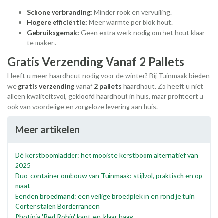
Schone verbranding:
Minder rook en vervuiling.
Hogere efficiëntie:
Meer warmte per blok hout.
Gebruiksgemak:
Geen extra werk nodig om het hout klaar
te maken.
Gratis Verzending Vanaf 2 Pallets
Heeft u meer haardhout nodig voor de winter? Bij Tuinmaak bieden
we
gratis verzending
vanaf
2 pallets
haardhout. Zo heeft u niet
alleen kwaliteitsvol, gekloofd haardhout in huis, maar profiteert u
ook van voordelige en zorgeloze levering aan huis.
Meer artikelen
Dé kerstboomladder: het mooiste kerstboom alternatief van
2025
Duo-container ombouw van Tuinmaak: stijlvol, praktisch en op
maat
Eenden broedmand: een veilige broedplek in en rond je tuin
Cortenstalen Borderranden
Photinia 'Red Robin' kant-en-klaar haag