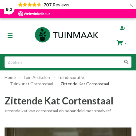
×
707
Reviews
Gratis afhalen in Groningen
Razendsnelle Levering
9,2
bmenu (Tuinafscheiding)
Toggle
ubmenu (Tuinmeubelen)
navigation
-
bmenu (Tuin Artikelen)
Winkelwagen
bmenu (Dier & Tuin)
Home
Tuin Artikelen
Tuindecoratie
Uw winkelwagen is leeg.
Tuinkunst Cortenstaal
Zittende Kat Cortenstaal
Vul hem met producten.
Zittende Kat Cortenstaal
zittende kat van cortenstaal en behandeld met staalverf
ubmenu (Cadeautips)