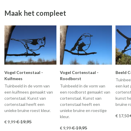
Maak het compleet
Vogel Cortenstaal -
Vogel Cortenstaal -
Beeld C
Kuifmees
Roodborst
Tuinbeel
Tuinbeeld in de vorm van
Tuinbeeld in de vorm van
een kat
een kuifmees gemaakt van
een roodborst gemaakt van
cortenst
cortenstaal. Kunst van
cortenstaal. Kunst van
kunst h
cortenstaal heeft een
cortenstaal heeft een
bruine r
unieke bruine roest kleur.
unieke bruine en roestige
€ 17
,50
kleur.
€ 19
,95
€ 9
,99
€ 19
,95
€ 9
,99