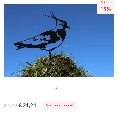
SALE
SALE
15%
15%
€ 21
,21
Niet op voorraad
€ 24
,95