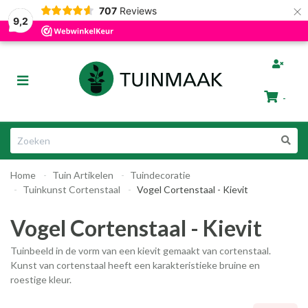
×
707
Reviews
Gratis afhalen in Groningen
Razendsnelle Levering
9,2
bmenu (Tuinafscheiding)
Toggle
ubmenu (Tuinmeubelen)
navigation
-
bmenu (Tuin Artikelen)
Winkelwagen
bmenu (Dier & Tuin)
Home
Tuin Artikelen
Tuindecoratie
Uw winkelwagen is leeg.
Tuinkunst Cortenstaal
Vogel Cortenstaal - Kievit
Vul hem met producten.
Vogel Cortenstaal - Kievit
Tuinbeeld in de vorm van een kievit gemaakt van cortenstaal.
Kunst van cortenstaal heeft een karakteristieke bruine en
roestige kleur.
ubmenu (Cadeautips)