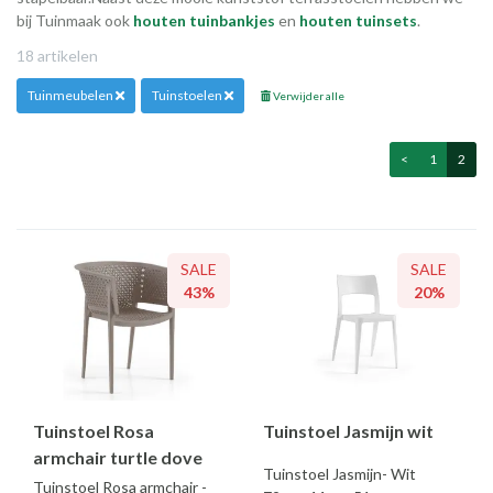
bij Tuinmaak ook
houten tuinbankjes
en
houten tuinsets
.
18 artikelen
Tuinmeubelen
Tuinstoelen
Verwijder alle
<
1
2
SALE
SALE
43%
20%
Tuinstoel Rosa
Tuinstoel Jasmijn wit
armchair turtle dove
Tuinstoel Jasmijn- Wit
Tuinstoel Rosa armchair -