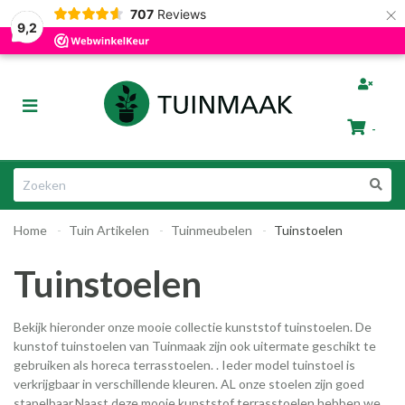
×
707
Reviews
Gratis afhalen in Groningen
Razendsnelle Levering
9,2
bmenu (Tuinafscheiding)
Toggle
ubmenu (Tuinmeubelen)
navigation
-
bmenu (Tuin Artikelen)
Winkelwagen
bmenu (Dier & Tuin)
Home
Tuin Artikelen
Tuinmeubelen
Tuinstoelen
Uw winkelwagen is leeg.
Tuinstoelen
Vul hem met producten.
Bekijk hieronder onze mooie collectie kunststof tuinstoelen. De
kunstof tuinstoelen van Tuinmaak zijn ook uitermate geschikt te
gebruiken als horeca terrasstoelen. . Ieder model tuinstoel is
ubmenu (Cadeautips)
verkrijgbaar in verschillende kleuren. AL onze stoelen zijn goed
stapelbaar.Naast deze mooie kunststof terrasstoelen hebben we