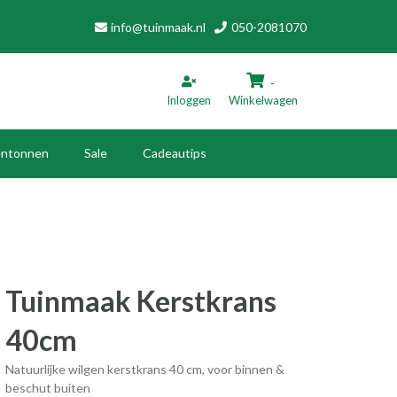
info@tuinmaak.nl
050-2081070
-
Inloggen
Winkelwagen
ntonnen
Sale
Cadeautips
inkelwagen
Uw winkelwagen is leeg.
Vul hem met producten.
Tuinmaak Kerstkrans
40cm
Natuurlijke wilgen kerstkrans 40 cm, voor binnen &
beschut buiten