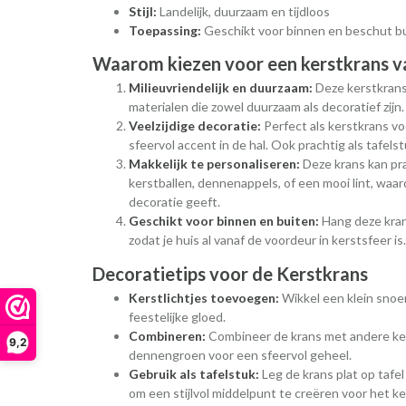
Stijl:
Landelijk, duurzaam en tijdloos
Toepassing:
Geschikt voor binnen en beschut b
Waarom kiezen voor een kerstkrans v
Milieuvriendelijk en duurzaam:
Deze kerstkrans
materialen die zowel duurzaam als decoratief zijn.
Veelzijdige decoratie:
Perfect als kerstkrans vo
sfeervol accent in de hal. Ook prachtig als tafelst
Makkelijk te personaliseren:
Deze krans kan pra
kerstballen, dennenappels, of een mooi lint, waar
decoratie geeft.
Geschikt voor binnen en buiten:
Hang deze kran
zodat je huis al vanaf de voordeur in kerstsfeer is.
Decoratietips voor de Kerstkrans
Kerstlichtjes toevoegen:
Wikkel een klein snoe
feestelijke gloed.
Combineren:
Combineer de krans met andere kers
9,2
dennengroen voor een sfeervol geheel.
Gebruik als tafelstuk:
Leg de krans plat op tafe
om een stijlvol middelpunt te creëren voor het ke