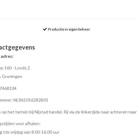
Productie in eigen beheer
actgegevens
 adres:
p 160 - Loods 2
A Groningen
77468104
mmer: NL861016282B01
s op het terrein bij Nijstad handel. Rij via de linkerzijde naar achteren naa
stijden voor afhalen:
 t/m vrijdag van 8.00-16.00 uur