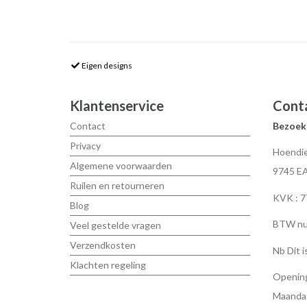
Eigen designs
Klantenservice
Cont
Contact
Bezoek
Privacy
Hoendie
Algemene voorwaarden
9745 E
Ruilen en retourneren
KVK : 
Blog
BTW nu
Veel gestelde vragen
Verzendkosten
Nb Dit i
Klachten regeling
Opening
Maandag