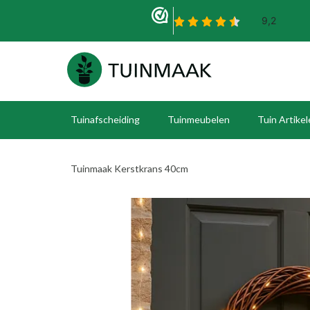
Tuinafscheiding
Tuinmeubelen
Tuin Artike
Tuinmaak Kerstkrans 40cm