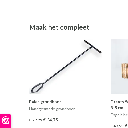
Maak het compleet
Palen grondboor
Drents S
3-5 cm
Handgesmede grondboor
Engels h
€ 34
,75
€ 29
,99
€
€ 43
,99