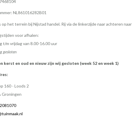
77468104
mmer: NL861016282B01
s op het terrein bij Nijstad handel. Rij via de linkerzijde naar achteren naa
stijden voor afhalen:
 t/m vrijdag van 8.00-16.00 uur
g gesloten
en kerst en oud en nieuw zijn wij gesloten (week 52 en week 1)
res:
p 160 - Loods 2
A Groningen
2081070
@tuinmaak.nl