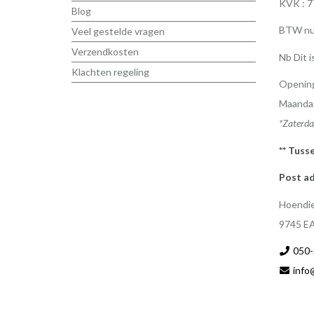
KVK : 
Blog
BTW nu
Veel gestelde vragen
Verzendkosten
Nb Dit i
Klachten regeling
Opening
Maandag
*Zaterda
** Tuss
Post ad
Hoendie
9745 E
050-
info