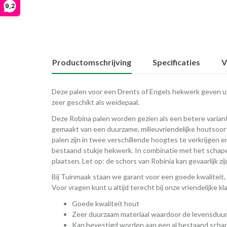
9,2
Productomschrijving
Specificaties
V
Deze palen voor een Drents of Engels hekwerk geven uw
zeer geschikt als weidepaal.
Deze Robina palen worden gezien als een betere variant
gemaakt van een duurzame, milieuvriendelijke houtsoo
palen zijn in twee verschillende hoogtes te verkrijgen 
bestaand stukje hekwerk. In combinatie met het schape
plaatsen. Let op: de schors van Robinia kan gevaarlijk zi
Bij Tuinmaak staan we garant voor een goede kwaliteit, 
Voor vragen kunt u altijd terecht bij onze vriendelijke k
Goede kwaliteit hout
Zeer duurzaam materiaal waardoor de levensduur
Kan bevestigd worden aan een al bestaand sch