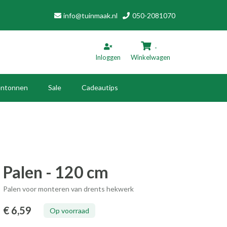
info@tuinmaak.nl
050-2081070
-
Inloggen
Winkelwagen
ntonnen
Sale
Cadeautips
inkelwagen
Uw winkelwagen is leeg.
Vul hem met producten.
Palen - 120 cm
Palen voor monteren van drents hekwerk
€ 6
,59
Op voorraad