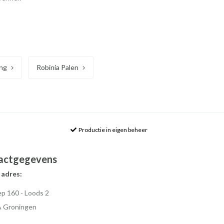
ing
Robinia Palen
Productie in eigen beheer
actgegevens
 adres:
p 160 - Loods 2
A Groningen