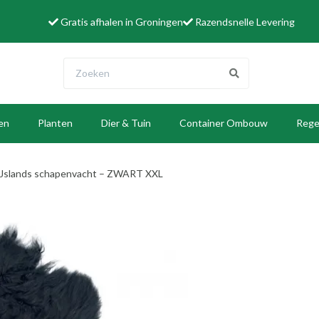
Gratis afhalen in Groningen
Razendsnelle Levering
len
Planten
Dier & Tuin
Container Ombouw
Rege
W
IJslands schapenvacht – ZWART XXL