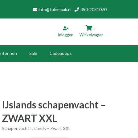
info@tuinmaak.nl
050-2081070
-
Inloggen
Winkelwagen
ntonnen
Sale
Cadeautips
inkelwagen
Uw winkelwagen is leeg.
Vul hem met producten.
IJslands schapenvacht –
ZWART XXL
Schapenvacht IJslands – Zwart XXL