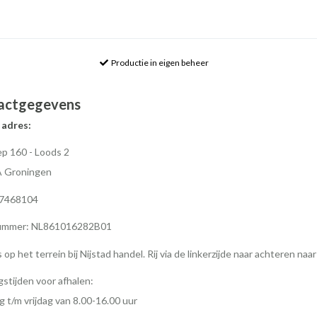
Productie in eigen beheer
actgegevens
 adres:
p 160 - Loods 2
A Groningen
77468104
mmer: NL861016282B01
s op het terrein bij Nijstad handel. Rij via de linkerzijde naar achteren naa
stijden voor afhalen:
 t/m vrijdag van 8.00-16.00 uur