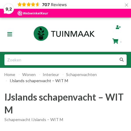
×
707
Reviews
Gratis afhalen in Groningen
Razendsnelle Levering
9,2
bmenu (Tuinafscheiding)
Toggle
ubmenu (Tuinmeubelen)
navigation
-
bmenu (Tuin Artikelen)
Winkelwagen
bmenu (Dier & Tuin)
Home
Wonen
Interieur
Schapenvachten
Uw winkelwagen is leeg.
IJslands schapenvacht – WIT M
Vul hem met producten.
IJslands schapenvacht – WIT
M
Schapenvacht IJslands – WIT M
ubmenu (Cadeautips)