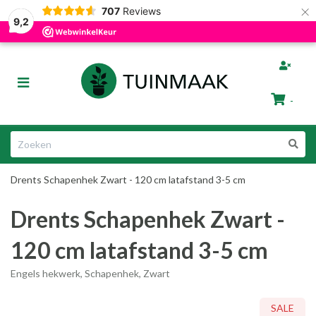
×
707
Reviews
Gratis afhalen in Groningen
Razendsnelle Levering
9,2
bmenu (Tuinafscheiding)
Toggle
ubmenu (Tuinmeubelen)
navigation
-
bmenu (Tuin Artikelen)
Winkelwagen
bmenu (Dier & Tuin)
Drents Schapenhek Zwart - 120 cm latafstand 3-5 cm
Uw winkelwagen is leeg.
Drents Schapenhek Zwart -
Vul hem met producten.
120 cm latafstand 3-5 cm
Engels hekwerk, Schapenhek, Zwart
ubmenu (Cadeautips)
SALE
SALE