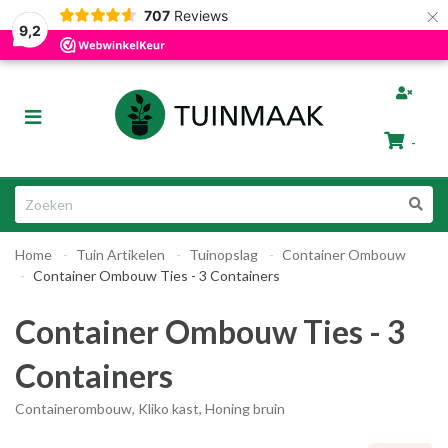
×
707
Reviews
Gratis afhalen in Groningen
Razendsnelle Levering
9,2
bmenu (Tuinafscheiding)
Toggle
ubmenu (Tuinmeubelen)
navigation
-
bmenu (Tuin Artikelen)
Winkelwagen
bmenu (Dier & Tuin)
Home
Tuin Artikelen
Tuinopslag
Container Ombouw
Uw winkelwagen is leeg.
Container Ombouw Ties - 3 Containers
Vul hem met producten.
Container Ombouw Ties - 3
Containers
Containerombouw, Kliko kast, Honing bruin
ubmenu (Cadeautips)