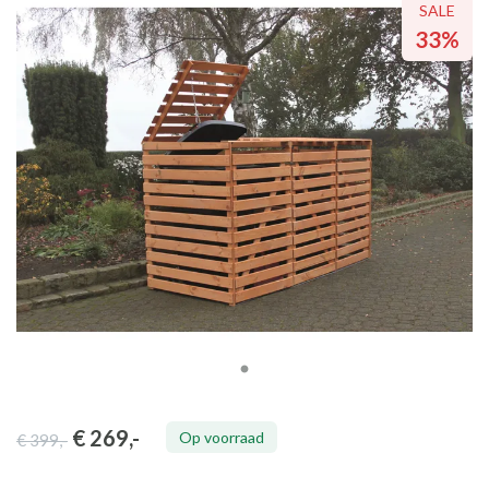
SALE
33%
€ 269
,-
Op voorraad
€ 399
,-