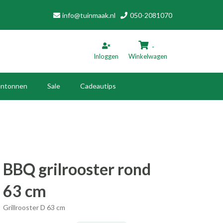
info@tuinmaak.nl
050-2081070
-
Inloggen
Winkelwagen
ntonnen
Sale
Cadeautips
inkelwagen
Uw winkelwagen is leeg.
Vul hem met producten.
BBQ grilrooster rond
63 cm
Grillrooster D 63 cm