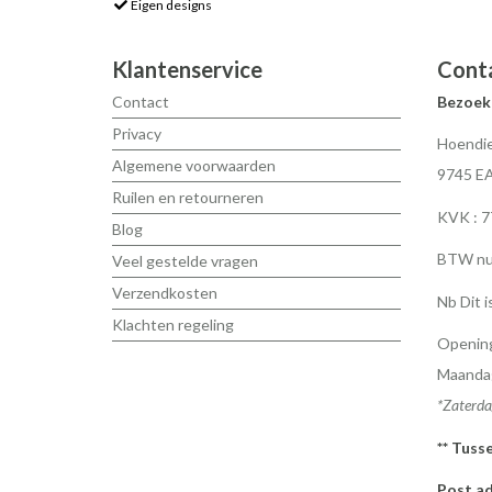
Eigen designs
Klantenservice
Cont
Contact
Bezoek
Privacy
Hoendie
Algemene voorwaarden
9745 E
Ruilen en retourneren
KVK : 
Blog
BTW nu
Veel gestelde vragen
Verzendkosten
Nb Dit i
Klachten regeling
Opening
Maandag
*Zaterda
** Tuss
Post ad