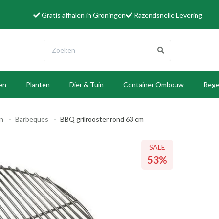
Gratis afhalen in Groningen
Razendsnelle Levering
len
Planten
Dier & Tuin
Container Ombouw
Rege
W
en
Barbeques
BBQ grilrooster rond 63 cm
SALE
SALE
SALE
SALE
53%
53%
53%
53%