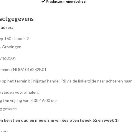
Productie in eigen beheer
actgegevens
 adres:
p 160 - Loods 2
A Groningen
77468104
mmer: NL861016282B01
s op het terrein bij Nijstad handel. Rij via de linkerzijde naar achteren naa
stijden voor afhalen:
 t/m vrijdag van 8.00-16.00 uur
g gesloten
en kerst en oud en nieuw zijn wij gesloten (week 52 en week 1)
res: