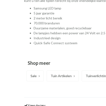
kunt u ten alle tijden terecht bij onze vriendelijke klant
Samsung LED lamp
5 jaar garantie
2 meter licht bereik
70.000 branduren
Duurzame materialen, goed recyclebaar
De lampjes hebben een power van 24 Volt en 2.5
Industrieel design
Quick-Safe Connect systeem
Shop meer
Sale
Tuin Artikelen
Tuinverlichti
Eigen designs