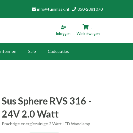
info@tuinmaak.nl
050-2081070
-
Inloggen
Winkelwagen
ntonnen
Sale
Cadeautips
inkelwagen
Uw winkelwagen is leeg.
Vul hem met producten.
Sus Sphere RVS 316 -
24V 2.0 Watt
Prachtige energiezuinige 2 Watt LED Wandlamp.