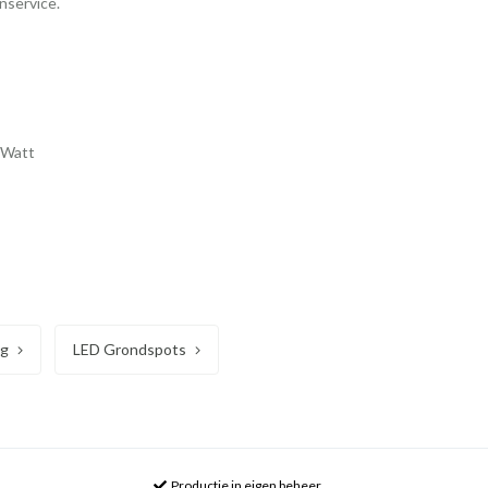
enservice.
 Watt
ng
LED Grondspots
Productie in eigen beheer