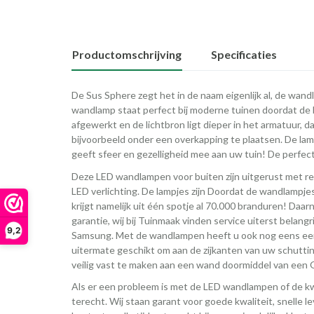
Productomschrijving
Specificaties
De Sus Sphere zegt het in de naam eigenlijk al, de wan
wandlamp staat perfect bij moderne tuinen doordat de b
afgewerkt en de lichtbron ligt dieper in het armatuur, 
bijvoorbeeld onder een overkapping te plaatsen. De lamp
geeft sfeer en gezelligheid mee aan uw tuin! De perfect
Deze LED wandlampen voor buiten zijn uitgerust met re
LED verlichting. De lampjes zijn Doordat de wandlampjes 
krijgt namelijk uit één spotje al 70.000 branduren! Daar
garantie, wij bij Tuinmaak vinden service uiterst belangri
9,2
Samsung. Met de wandlampen heeft u ook nog eens een l
uitermate geschikt om aan de zijkanten van uw schutting
veilig vast te maken aan een wand doormiddel van een
Als er een probleem is met de LED wandlampen of de kwal
terecht. Wij staan garant voor goede kwaliteit, snelle 