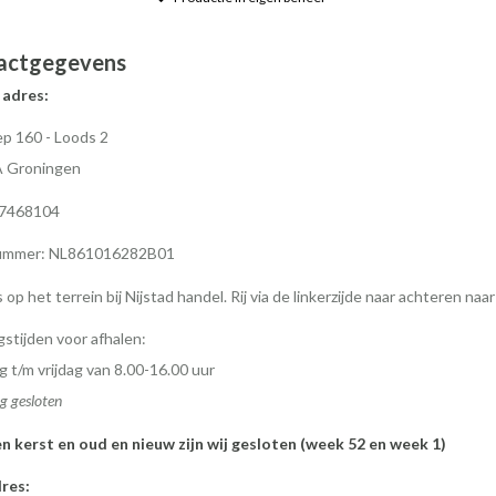
actgegevens
 adres:
p 160 - Loods 2
A Groningen
77468104
mmer: NL861016282B01
s op het terrein bij Nijstad handel. Rij via de linkerzijde naar achteren naa
stijden voor afhalen:
 t/m vrijdag van 8.00-16.00 uur
g gesloten
en kerst en oud en nieuw zijn wij gesloten (week 52 en week 1)
res: