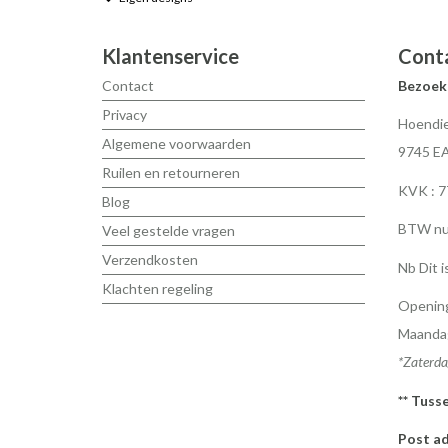
Klantenservice
Cont
Contact
Bezoek
Privacy
Hoendie
Algemene voorwaarden
9745 E
Ruilen en retourneren
KVK : 
Blog
BTW nu
Veel gestelde vragen
Verzendkosten
Nb Dit i
Klachten regeling
Opening
Maandag
*Zaterda
** Tuss
Post ad