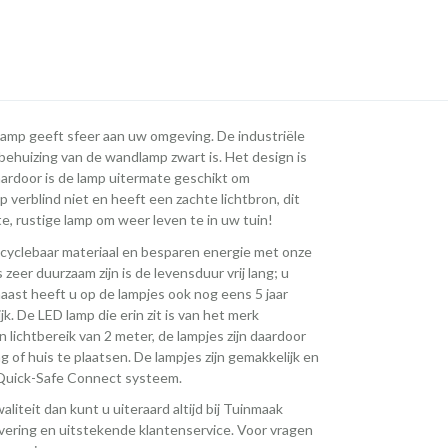
dlamp geeft sfeer aan uw omgeving. De industriële
ehuizing van de wandlamp zwart is. Het design is
daardoor is de lamp uitermate geschikt om
 verblind niet en heeft een zachte lichtbron, dit
e, rustige lamp om weer leven te in uw tuin!
cyclebaar materiaal en besparen energie met onze
zeer duurzaam zijn is de levensduur vrij lang; u
naast heeft u op de lampjes ook nog eens 5 jaar
jk. De LED lamp die erin zit is van het merk
ichtbereik van 2 meter, de lampjes zijn daardoor
 of huis te plaatsen. De lampjes zijn gemakkelijk en
 Quick-Safe Connect systeem.
iteit dan kunt u uiteraard altijd bij Tuinmaak
levering en uitstekende klantenservice. Voor vragen