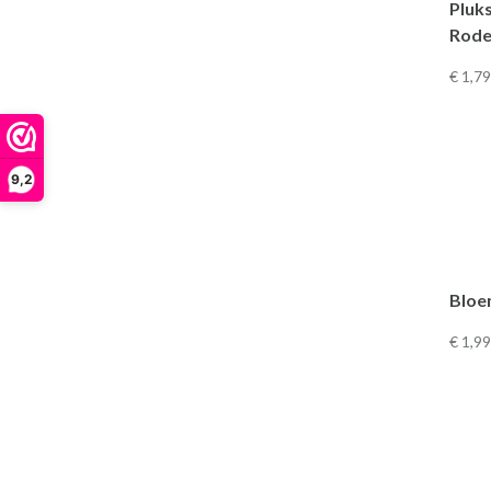
Pluks
Rode
€ 1
,79
9,2
Bloe
€ 1
,99