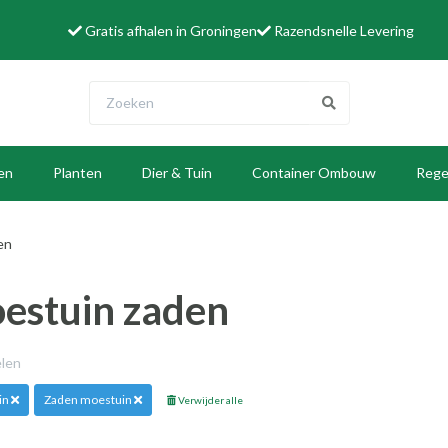
Gratis afhalen in Groningen
Razendsnelle Levering
len
Planten
Dier & Tuin
Container Ombouw
Rege
W
en
estuin zaden
elen
in
Zaden moestuin
Verwijder alle