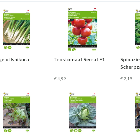
elui Ishikura
Trostomaat Serrat F1
Spinazi
Scherpz
€ 4
,99
€ 2
,19