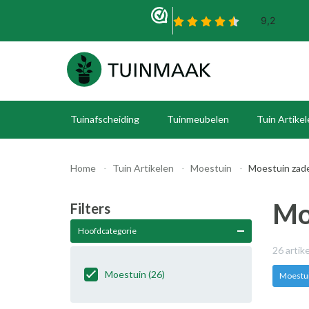
Tuinafscheiding
Tuinmeubelen
Tuin Artike
Home
Tuin Artikelen
Moestuin
Moestuin zad
Mo
Filters
Hoofdcategorie
26 artik
Moestuin
(26)
Moestu