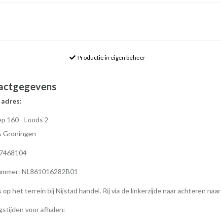
Productie in eigen beheer
actgegevens
 adres:
p 160 - Loods 2
A Groningen
77468104
mmer: NL861016282B01
s op het terrein bij Nijstad handel. Rij via de linkerzijde naar achteren naa
stijden voor afhalen: