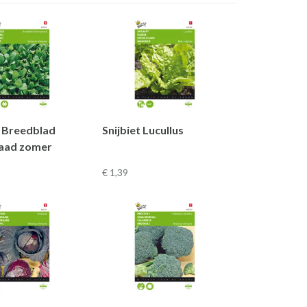
e Breedblad
Snijbiet Lucullus
aad zomer
€ 1
,39