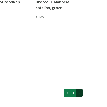
ol Roodkop
Broccoli Calabrese
natalino, groen
€ 1
,99
<
1
2