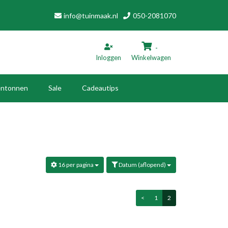
info@tuinmaak.nl
050-2081070
-
Inloggen
Winkelwagen
ntonnen
Sale
Cadeautips
inkelwagen
Uw winkelwagen is leeg.
16 per pagina
Datum (aflopend)
Vul hem met producten.
<
1
2