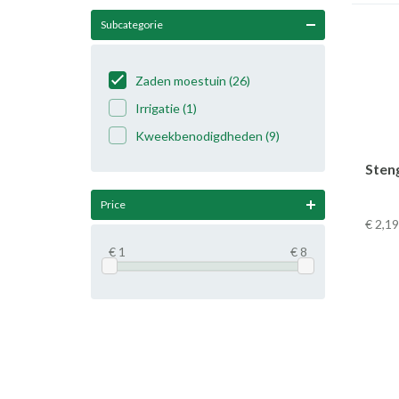
Subcategorie
Zaden moestuin
(26)
Irrigatie
(1)
Kweekbenodigdheden
(9)
Steng
Price
€ 2
,19
€ 1
€ 8