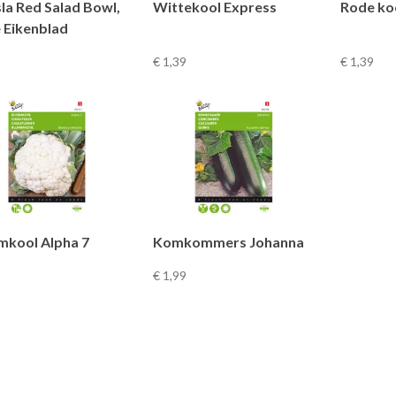
la Red Salad Bowl,
Wittekool Express
Rode ko
 Eikenblad
€ 1
,39
€ 1
,39
mkool Alpha 7
Komkommers Johanna
€ 1
,99