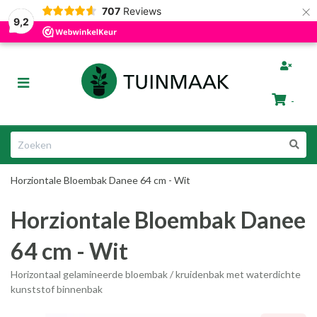
×
707
Reviews
Gratis afhalen in Groningen
Razendsnelle Levering
9,2
bmenu (Tuinafscheiding)
Toggle
ubmenu (Tuinmeubelen)
navigation
-
bmenu (Tuin Artikelen)
Winkelwagen
bmenu (Dier & Tuin)
Horziontale Bloembak Danee 64 cm - Wit
Uw winkelwagen is leeg.
Horziontale Bloembak Danee
Vul hem met producten.
64 cm - Wit
Horizontaal gelamineerde bloembak / kruidenbak met waterdichte
kunststof binnenbak
ubmenu (Cadeautips)