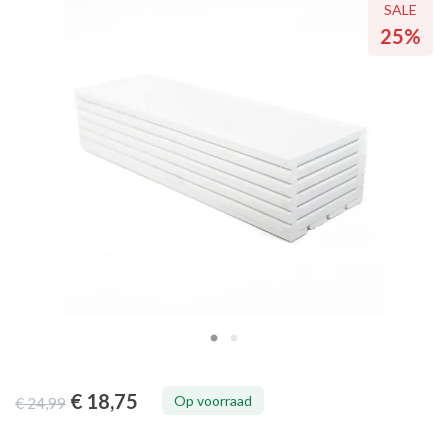
SALE
SALE
25%
25%
€ 18
,75
Op voorraad
€ 24
,99