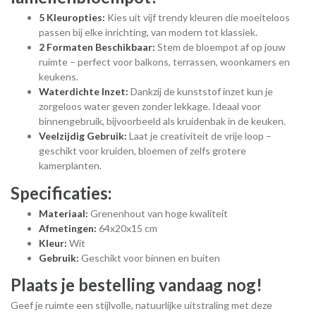
5 Kleuropties:
Kies uit vijf trendy kleuren die moeiteloos
passen bij elke inrichting, van modern tot klassiek.
2 Formaten Beschikbaar:
Stem de bloempot af op jouw
ruimte – perfect voor balkons, terrassen, woonkamers en
keukens.
Waterdichte Inzet:
Dankzij de kunststof inzet kun je
zorgeloos water geven zonder lekkage. Ideaal voor
binnengebruik, bijvoorbeeld als kruidenbak in de keuken.
Veelzijdig Gebruik:
Laat je creativiteit de vrije loop –
geschikt voor kruiden, bloemen of zelfs grotere
kamerplanten.
Specificaties:
Materiaal:
Grenenhout van hoge kwaliteit
Afmetingen:
64x20x15 cm
Kleur:
Wit
Gebruik:
Geschikt voor binnen en buiten
Plaats je bestelling vandaag nog!
Geef je ruimte een stijlvolle, natuurlijke uitstraling met deze