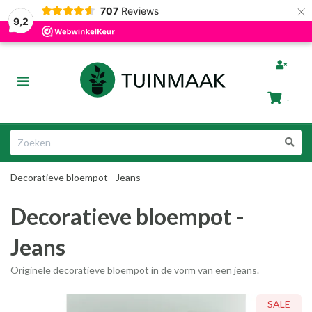
×
707
Reviews
Gratis afhalen in Groningen
Razendsnelle Levering
9,2
bmenu (Tuinafscheiding)
Toggle
ubmenu (Tuinmeubelen)
navigation
-
bmenu (Tuin Artikelen)
Winkelwagen
bmenu (Dier & Tuin)
Decoratieve bloempot - Jeans
Uw winkelwagen is leeg.
Decoratieve bloempot -
Vul hem met producten.
Jeans
Originele decoratieve bloempot in de vorm van een jeans.
ubmenu (Cadeautips)
SALE