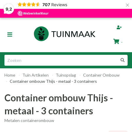
×
707
Reviews
Gratis afhalen in Groningen
Razendsnelle Levering
9,2
bmenu (Tuinafscheiding)
Toggle
ubmenu (Tuinmeubelen)
navigation
-
bmenu (Tuin Artikelen)
Winkelwagen
bmenu (Dier & Tuin)
Home
Tuin Artikelen
Tuinopslag
Container Ombouw
Uw winkelwagen is leeg.
Container ombouw Thijs - metaal - 3 containers
Vul hem met producten.
Container ombouw Thijs -
metaal - 3 containers
Metalen containerombouw
ubmenu (Cadeautips)