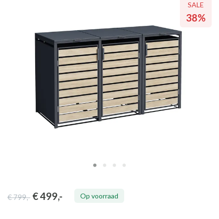
SALE
SALE
SALE
SALE
38%
38%
38%
38%
€ 499
,-
Op voorraad
€ 799
,-