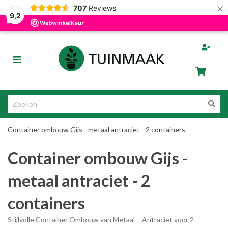
×
707
Reviews
Gratis afhalen in Groningen
Razendsnelle Levering
9,2
bmenu (Tuinafscheiding)
Toggle
ubmenu (Tuinmeubelen)
navigation
-
bmenu (Tuin Artikelen)
Winkelwagen
bmenu (Dier & Tuin)
Container ombouw Gijs - metaal antraciet - 2 containers
Uw winkelwagen is leeg.
Container ombouw Gijs -
Vul hem met producten.
metaal antraciet - 2
containers
ubmenu (Cadeautips)
Stijlvolle Container Ombouw van Metaal – Antraciet voor 2